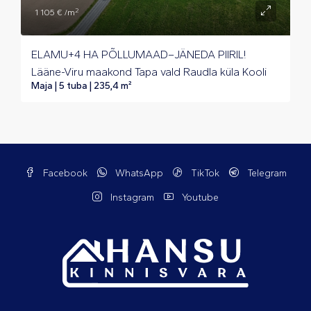
2
1 105 € /m
ELAMU+4 HA PÕLLUMAAD–JÄNEDA PIIRIL!
Lääne-Viru maakond Tapa vald Raudla küla Kooli
Maja | 5 tuba | 235,4 m²
Facebook
WhatsApp
TikTok
Telegram
Instagram
Youtube